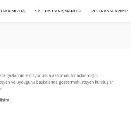
HAKKIMIZDA
SISTEM DANIŞMANLIĞI
REFERANSLARIMIZ
ve sera gazlarının emisyonunda azaltmak amaçlanmıştır.
steyen ve uyduğunu başkalarına göstermek isteyen kuruluşlar
r.
lişimi