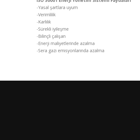
ISO 50001 Enerji Yönetim Sistemi Faydaları
-Yasal şartlara uyum
-Verimlilik
-Karlılık
-Sürekli iyileşme
-Bilinçli çalışan
-Enerji maliyetlerinde azalma
-Sera gazı emisyonlarında azalma